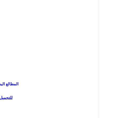
المطالع البد
للتحميل