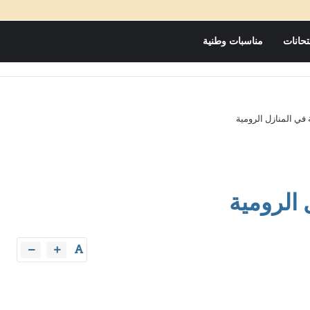
تحانات
مناسبات وطنية
 في المنازل الرومية
 الرومية
مباريات التوظيف
Unknown
02 نوفمبر 2025
بالمغرب:
إجراء مباريات ولوج سلك تأهيل أطر التدريس
عا...
بالمراكز الجهوية لمهن التربية...