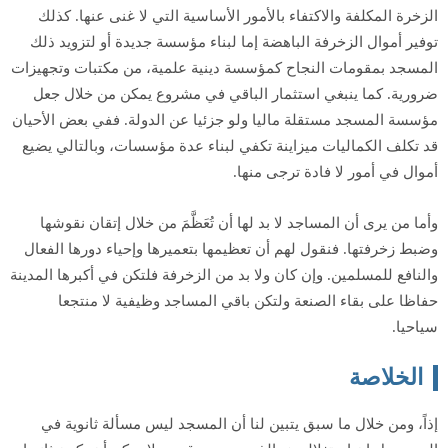
الزخرة المكلفة والاكتفاء بالأمور الأساسية التي لا غنى عنها. كذلك
توفير أموال الزخرفة الباهضة إما لبناء مؤسسة جديدة أو لتزويد ذلك
المسجد بمقومات النجاح كمؤسسة دينية علمية، من مكتبات وتجهيزات
ضرورية. كما ينبغي استثمار الباقي في مشروع يمكن من خلال جعل
مؤسسة المسجد مستقلة ماليا ولو جزئيا عن الدولة. ففي بعض الأحيان
قد تكلف الكماليات ميزاينة تكفي لبناء عدة مؤسسات، وبالتالي يضيع
أموال في أمور لا فادة ترجى منها.
وأما من يرى أن المساجد لا بد لها أن تُعَظَّمَ من خلال إتقان نقوشها
وضبط زخرفتها. فنقول لهم أن تعظيمها بتعميرها وإحياء دورها الفعال
والنافع للمسلمين. وإن كان ولا بد من الزخرفة فلتكن في أكبرها المدينة
حفاظا على بقاء الصنعة ولتكن باقي المساجد وظيفية لا منتجعا
سياحيا.
الخلاصة
إذاً، ومن خلال ما سبق يتبين لنا أن المسجد ليس مسألة ثانوية في