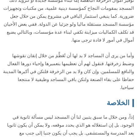
توفير أموال الزخرفة الباهضة إما لبناء مؤسسة جديدة أو لتزويد ذلك
المسجد بمقومات النجاح كمؤسسة دينية علمية، من مكتبات وتجهيزات
ضرورية. كما ينبغي استثمار الباقي في مشروع يمكن من خلال جعل
مؤسسة المسجد مستقلة ماليا ولو جزئيا عن الدولة. ففي بعض الأحيان
قد تكلف الكماليات ميزاينة تكفي لبناء عدة مؤسسات، وبالتالي يضيع
أموال في أمور لا فادة ترجى منها.
وأما من يرى أن المساجد لا بد لها أن تُعَظَّمَ من خلال إتقان نقوشها
وضبط زخرفتها. فنقول لهم أن تعظيمها بتعميرها وإحياء دورها الفعال
والنافع للمسلمين. وإن كان ولا بد من الزخرفة فلتكن في أكبرها المدينة
حفاظا على بقاء الصنعة ولتكن باقي المساجد وظيفية لا منتجعا
سياحيا.
الخلاصة
إذاً، ومن خلال ما سبق يتبين لنا أن المسجد ليس مسألة ثانوية في
الوجود. بل إن استغلاله هو الذي يحدد موقعه، ولا يمكن أن يكون ثانويا
بعد المدرسة والمستشفى. بل يجب أن يكون جنبا إلى جنب مع