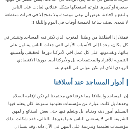
صغيرة أو كبيرة. فلو تم استغلالها بشكل عقلاني لعادت على الناس
بالنفع والإفادة، عوض أن تبقى موصدة. ولا تفتح إلا في فترات متقطعة
لا تتعدى نصف ساعة لخمسة أوقات في اليوم والليلة !!
فمثلا، إذا انطلقنا من وطننا المغرب الذي تكثر فيه المساجد وتنتشر في
كل مكان، وعدنا إلى الأسباب الأولى التي جعلت الناس يقبلون على
بنائها، ويقدمونها على كل عمل آخر. لأدركنا دورها الحقيقي وأهميتها
التنموية للأفراد والمجتمعات، بل ولأدركنا أيضا دورها الاقتصادي
الريادي الذي لم تكن تتواني في القيام به.
أدوار المساجد عند أسلافنا
إن المساجد وانطلاقا مما عرفنا في مجتمعنا لم تكن لإقامة الصلاة
وحدها. بل كانت عبارة عن مؤسسات تعليمية متنوعة. كان يتعلم فيها
المسلم أمور دينه ودنياه. بل ويتعلم فيها حتى بعض الصنائع والمهن
الشريفة التي لا يستغني الناس عنها بغيرها. بالتالي، فقد شكلت بذلك
مؤسسات تعليمية وتدريبية على المهن في الآن ذاته. وقد يتساءل