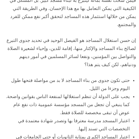
فيمن سخت نفسه بماله ليتبرع به لبناء مسجد كبير. بل المشكل في
الكيفية التي يمكن التعامل بها مع هذا الإحسان. وفي الطريقة التي
يمكن من خلالها استثمار هذه المساجد لتحقق أكبر نفع ممكن للفرد
والمجتمع.
إن حسن استغلال المساجد هو الفيصل الوحيد في تحديد جدوى التبرع
لصالح بناء المساجد والإكثار منها، إقامة للدين، وإحياء لشعيرة الصلاة
والتواصل بين المؤمنين، ونفعا لسائر المسلمين في أمور دينهم
ودنياهم، لكن كيف يتم هذا؟
حتى تكون جدوى من بناء المساجد لا بد من مواصلة فتحها طول
اليوم وجزءا من الليل.
يجب على الدولة أن تنظم استغلالها لمنفعة الناس بقوانين واضحة.
كما ينبغي أن تجعل من المسجد مؤسسة عمومية ذات نفع عام
عوض أن تبقى مخصصة للصلاة فقط.
اعتبار المسجد مدرسة معترفا بها وتصدر شهادة معتمدة في
التخصصات التي تسند إليها.
اعتبار المساجد الكبرى بمثابة الثانويات أو حتى الجامعات في