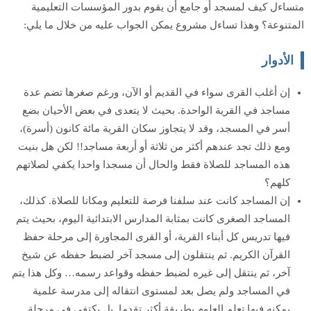
متساءل كيف لمسجد أو جامع أن يقوم بدور المؤسسات التعليمية
المتنوعة؟ وهذا تساءل مشروع يمكن الجواب عليه من خلال ما يلي:
الأدوار
إن أغلب القرى سواء في القديم أو الآن، ورغم صغرها تضم عدة
مساجد في القرية الواحدة. بحيث لا يتعدى في بعض الأحيان بضع
أسر في المسجد، وقد لا يتجاوز سكان القرية مائة كانون (أسرة)،
ومع ذلك تجد عندهم أكثر من ثلاثة أو أربعة مساجد!! لكن هل بنيت
هذه المساجد للصلاة فقط والحال أن مسجدا واحدا يكفي لصلاتهم
كلهم؟
إن المساجد كانت عند سلفنا فرصة للتعليم ومكانا للصلاة. كذلك،
المساجد الصغرى كانت بمثابة المدارس الابتدائية اليوم، بحيث يتم
فيها تدريس كل أبناء القرية، أو القرى المجاورة إلى مرحلة حفظ
القرآن الكريم. ثم ينتقلون إلى مسجد آخر لضبط حفظه عن شيخ
آخر، ثم ينتقل إلى غيره لضبط حفظه وقواعد رسمه… وكل هذا يتم
في المساجد ولم يصل بعد لمستوى انتقاله إلى مدرسة علمية
يمكنه فيها تعلم العلوم بطريقة أكثر تقدما. بل يكتفي في مرحلة