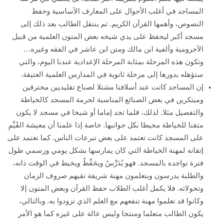
المساجد في أغلب الأحوال على المعارف الأساسية وحفظ
النصوص، وأهمها القرآن الكريم. ثم ينتقل الطالب بعد ذلك إلى
مسجد أكبر ليحفظ على يدي شيخه بعض المتون العلمية من قبيل
الآجرومية وألفية ابن مالك ومتن ابن عاشر في الفقه وغيره…
وتكون هذه المرحلة بمثابة المرحلة الإعدادية عندنا اليوم، والتي
ستؤهله بدورها إلى مرحلة ثانوية في المدارس العلمية العتيقة.
إن المساجد كانت عند أسلافنا مشتلا لصناع تقليديين محترفين
ومبتكرين في بعض الصنائع المناسبة لحرمة المسجد كالخياطة
والتفصيل مثلا. لذلك، قلما تجد إماما أو شيخا في مسجد لا يكون
متقنا للخياطة محيطا بكل جوانبها. خاصة إذا علمنا أن معيشة القًيِّمِ
على المسجد كانت تعتمد على بعض تبرعات الناس. كما تعتمد على
إتقانه لمهنة الخياطة التي كان يمارسها بشكل يومي ورسمي طول
فترة تواجده بالمسجد. فهو يُدَرِّسُ ويحَفِّظُ ويخيط في الوقت ذاته،
والطلبة يدرسون ويتعلمون مهنة شريفة تقيهم صروف الزمان
وتحولاته. فلا يكمل أغلب الطلاب حفظ القرآن وبعض المتون إلا
وكانوا قد تعلموا مهنة تنفعهم مع العلم الذي تزودوا به. وبالتالي،
يكون الطالب متعلما ومنتجا وليس عالة على غيره كما هو الأمر