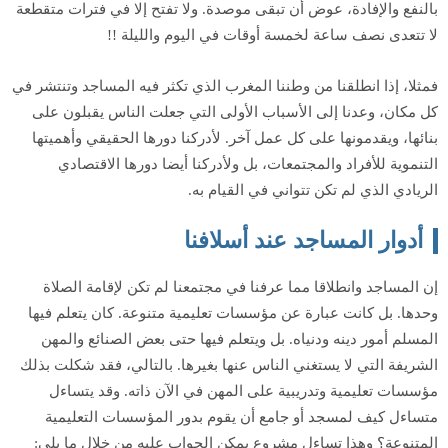
بالنفع والإفادة، عوض أن تبقى موصدة. ولا تفتح إلا في فترات متقطعة
لا تتعدى نصف ساعة لخمسة أوقات في اليوم والليلة !!
فمثلا، إذا انطلقنا من وطننا المغرب الذي تكثر فيه المساجد وتنتشر في
كل مكان، وعدنا إلى الأسباب الأولى التي جعلت الناس يقبلون على
بنائها، ويقدمونها على كل عمل آخر. لأدركنا دورها الحقيقي وأهميتها
التنموية للأفراد والمجتمعات، بل ولأدركنا أيضا دورها الاقتصادي
الريادي الذي لم تكن تتواني في القيام به.
أدوار المساجد عند أسلافنا
إن المساجد وانطلاقا مما عرفنا في مجتمعنا لم تكن لإقامة الصلاة
وحدها. بل كانت عبارة عن مؤسسات تعليمية متنوعة. كان يتعلم فيها
المسلم أمور دينه ودنياه. بل ويتعلم فيها حتى بعض الصنائع والمهن
الشريفة التي لا يستغني الناس عنها بغيرها. بالتالي، فقد شكلت بذلك
مؤسسات تعليمية وتدريبية على المهن في الآن ذاته. وقد يتساءل
متساءل كيف لمسجد أو جامع أن يقوم بدور المؤسسات التعليمية
المتنوعة؟ وهذا تساءل مشروع يمكن الجواب عليه من خلال ما يلي: