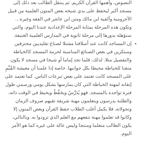
النصوص، وأهمها القرآن الكريم. ثم ينتقل الطالب بعد ذلك إلى
مسجد أكبر ليحفظ على يدي شيخه بعض المتون العلمية من قبيل
الآجرومية وألفية ابن مالك ومتن ابن عاشر في الفقه وغيره…
وتكون هذه المرحلة بمثابة المرحلة الإعدادية عندنا اليوم، والتي
ستؤهله بدورها إلى مرحلة ثانوية في المدارس العلمية العتيقة.
إن المساجد كانت عند أسلافنا مشتلا لصناع تقليديين محترفين
ومبتكرين في بعض الصنائع المناسبة لحرمة المسجد كالخياطة
والتفصيل مثلا. لذلك، قلما تجد إماما أو شيخا في مسجد لا يكون
متقنا للخياطة محيطا بكل جوانبها. خاصة إذا علمنا أن معيشة القًيِّمِ
على المسجد كانت تعتمد على بعض تبرعات الناس. كما تعتمد على
إتقانه لمهنة الخياطة التي كان يمارسها بشكل يومي ورسمي طول
فترة تواجده بالمسجد. فهو يُدَرِّسُ ويحَفِّظُ ويخيط في الوقت ذاته،
والطلبة يدرسون ويتعلمون مهنة شريفة تقيهم صروف الزمان
وتحولاته. فلا يكمل أغلب الطلاب حفظ القرآن وبعض المتون إلا
وكانوا قد تعلموا مهنة تنفعهم مع العلم الذي تزودوا به. وبالتالي،
يكون الطالب متعلما ومنتجا وليس عالة على غيره كما هو الأمر
اليوم.