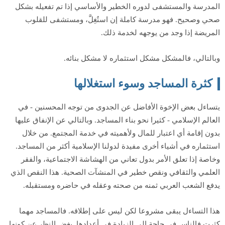
المدرسة والمستشفى لدوره الخطير والأساسي إذا تم تفعيله بشكل
صحي وصحيح. فهو مدرسة كاملة إن استُغِلَّ، ومستشفى للقلوب
المريضة إذا وجد من يوجهه لخدمة ذلك.
وبالتالي، فالمشكل مشكل استثماره لا مشكل بنائه.
كثرة المساجد وسوء استغلالها
يتساءل بعض الإخوة الأفاضل عن الجدوى من توجه المحسنين - في
العالم الإسلامي - كثيرا نحو بناء المساجد. وبالتالي عن الإنفاق عليها
بدون إقامة أي اعتبار للمال ولأهميته في خدمة المجتمع. من خلال
استثماره في أشياء أخرى مفيدة لدولنا الإسلامية أكثر من المساجد.
وخاصة إذا تعلق الأمر بدول تعاني من الهشاشة الاجتماعية، والفقر
العلمي والثقافي ونقص خطير في المنشآت الصحية. هذا النقص الذي
يدفع الشعب العربي ثمنه من صحته وعقله في حاضره ومستقبله.
هذا التساءل يبقى مشروعا لكن ليس على إطلاقه. فالمساجد مهما
كثرت فالناس في حاجة إلى الزيادة في أعدادها. بغض النظر عن كونها