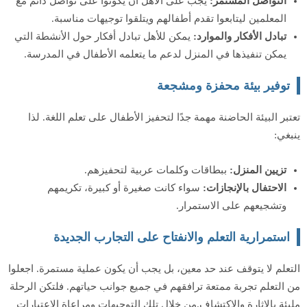
التواصل المستمر:
يجب على الأهل أن يكونوا على تواصل دائم مع
المعلمين ليتابعوا تقدم أطفالهم ويتلقوا توجيهات مناسبة.
تبادل الأفكار والموارد:
يمكن للأهل تبادل أفكار حول الأنشطة التي
يمكن تنفيذها في المنزل لدعم ما يتعلمه الأطفال في المدرسة.
توفير بيئة محفزة ومشجعة
تعتبر البيئة الحاضنة مهمة جدًا لتحفيز الأطفال على تعلم اللغة. لذا
ينبغي:
تزيين المنزل:
ببطاقات وكلمات عربية لتحفيزهم.
الاحتفال بالإنجازات:
سواء كانت صغيرة أو كبيرة، تكريمهم
وتشجيعهم على الاستمرار.
استمرارية التعلم والانفتاح على التجارب الجديدة
التعلم لا يتوقف عند حد معين، بل يجب أن يكون عملية مستمرة. اجعلوا
من التعلم تجربة ممتعة ترافقهم في جميع جوانب حياتهم. فلتكن الرحلة
مليئة بالإثارة والاكتشاف.من خلال تلك التوجيهات ومراعاة الاعتبارات